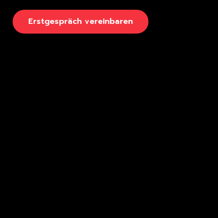
E
r
s
t
g
e
s
p
r
ä
c
h
v
e
r
e
i
n
b
a
r
e
n
Seiten
Rechtliches
Kurse & Coachings
Kontakt
Referenzen
Impressum
Conversion-Blog
Datenschutz
Klaviyo-FAQ