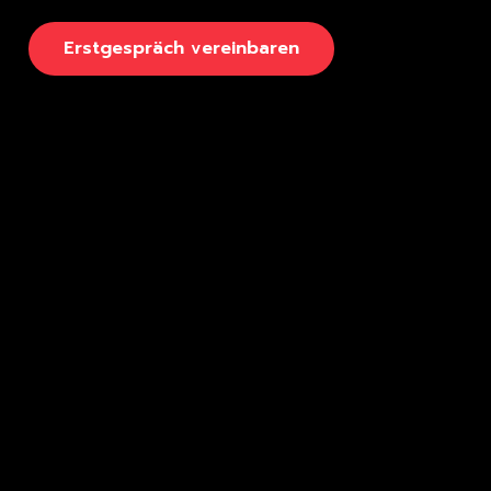
E
r
s
t
g
e
s
p
r
ä
c
h
v
e
r
e
i
n
b
a
r
e
n
Seiten
Rechtliches
Kurse & Coachings
Kontakt
Referenzen
Impressum
Conversion-Blog
Datenschutz
Klaviyo-FAQ