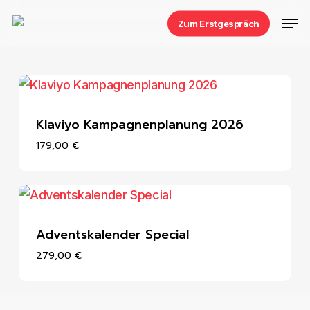
Skip
Men
Zum Erstgespräch
to
main
content
Klaviyo Kampagnenplanung 2026
179,00
€
Adventskalender Special
279,00
€