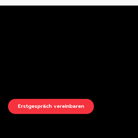
E
r
s
t
g
e
s
p
r
ä
c
h
v
e
r
e
i
n
b
a
r
e
n