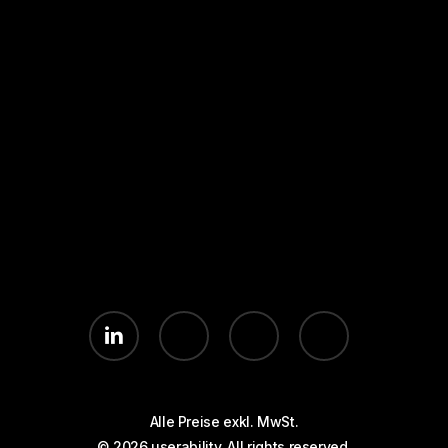
Seiten
Rechtliches
Kurse & Coachings
Kontakt
Referenzen
Impressum
Conversion-Blog
Datenschutz
Klaviyo-FAQ
linkedin
youtube
instagram
whatsapp
Alle Preise exkl. MwSt.
© 2026 userability. All rights reserved.