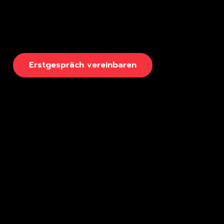
E
r
s
t
g
e
s
p
r
ä
c
h
v
e
r
e
i
n
b
a
r
e
n
Seiten
Rechtliches
Kurse & Coachings
Kontakt
Referenzen
Impressum
Conversion-Blog
Datenschutz