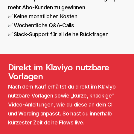
mehr Abo-Kunden zu gewinnen
✅ Keine monatlichen Kosten
✅ Wöchentliche Q&A-Calls
✅ Slack-Support für all deine Rückfragen
Direkt im Klaviyo nutzbare
Vorlagen
Nach dem Kauf erhältst du direkt im Klaviyo
nutzbare Vorlagen sowie „kurze, knackige“
Video-Anleitungen, wie du diese an dein CI
und Wording anpasst. So hast du innerhalb
kürzester Zeit deine Flows live.