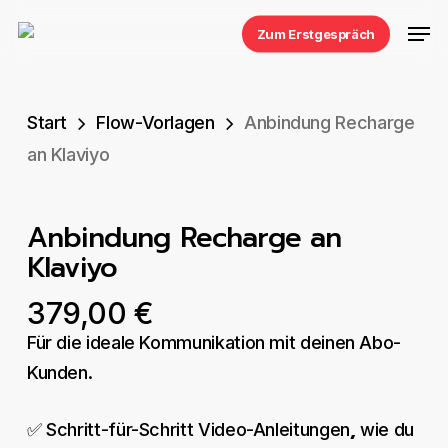
Skip
Men
Zum Erstgespräch
to
main
content
Start
Flow-Vorlagen
Anbindung Recharge
an Klaviyo
Anbindung Recharge an
Klaviyo
379,00
€
Für die ideale Kommunikation mit deinen Abo-
Kunden.
,
✅ Schritt-für-Schritt Video-Anleitungen
wie du