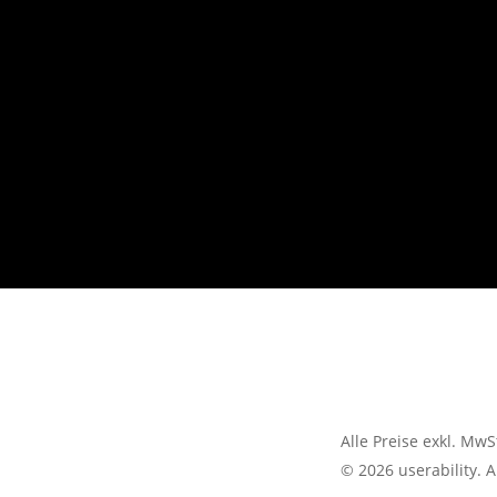
Re
Con
Kla
Alle Preise exkl. MwS
© 2026 userability. A