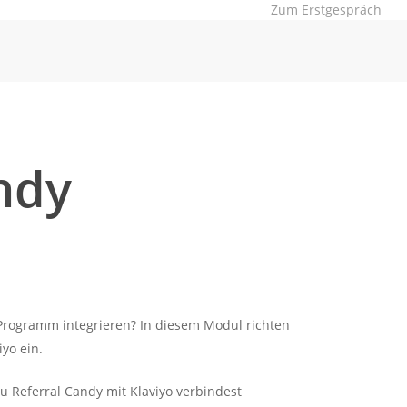
Z
u
m
E
r
s
t
g
e
s
p
r
ä
c
h
ndy
rogramm integrieren? In diesem Modul richten
iyo ein.
u Referral Candy mit Klaviyo verbindest