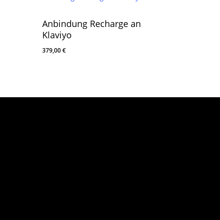
Anbindung Recharge an
Klaviyo
379,00
€
ten
Rechtliches
se & Coachings
Kontakt