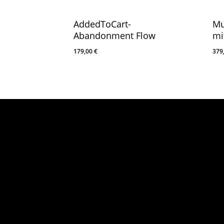
AddedToCart-
Mu
Abandonment Flow
mi
179,00
€
379