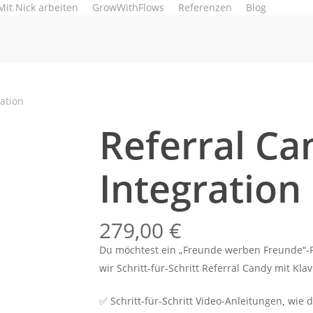
Mit Nick arbeiten
GrowWithFlows
Referenzen
Blog
ation
Referral Ca
Integration
279,00
€
Du möchtest ein „Freunde werben Freunde“-P
wir Schritt-für-Schritt Referral Candy mit Klav
✅ Schritt-für-Schritt Video-Anleitungen
,
wie d