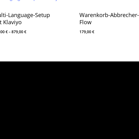
lti-Language-Setup
Warenkorb-Abbrecher-
t Klaviyo
Flow
,00
€
–
879,00
€
179,00
€
Sei
Kur