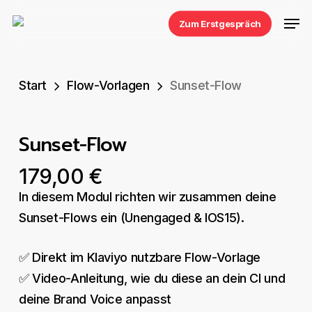
Skip
Men
Zum Erstgespräch
to
main
content
Start
Flow-Vorlagen
Sunset-Flow
Sunset-Flow
179,00
€
In diesem Modul richten wir zusammen deine
Sunset-Flows ein (Unengaged & IOS15).
✅ Direkt im Klaviyo nutzbare Flow-Vorlage
✅ Video-Anleitung, wie du diese an dein CI und
deine Brand Voice anpasst