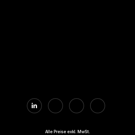
Seiten
Rechtliches
Kurse & Coachings
Kontakt
Referenzen
Impressum
Conversion-Blog
Datenschutz
Klaviyo-FAQ
linkedin
youtube
instagram
whatsapp
Alle Preise exkl. MwSt.