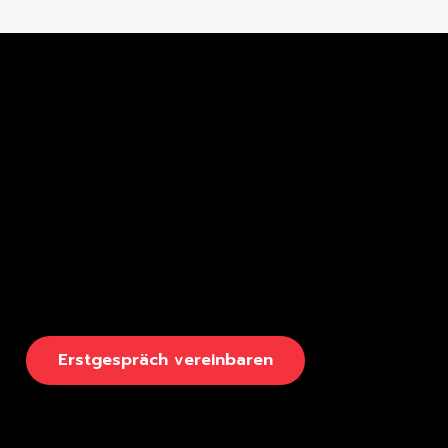
E
r
s
t
g
e
s
p
r
ä
c
h
v
e
r
e
i
n
b
a
r
e
n