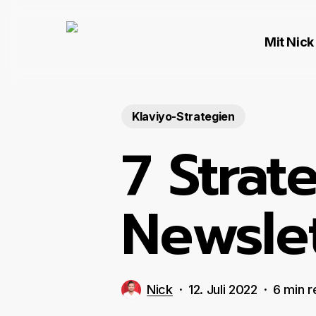
Skip
to
Mit Nick
main
content
Klaviyo-Strategien
7 Strat
Newsle
Nick
12. Juli 2022
6 min r