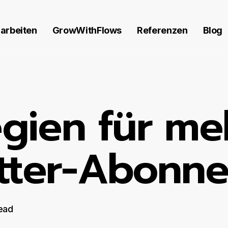
 arbeiten
GrowWithFlows
Referenzen
Blog
egien für me
tter-Abonne
ead