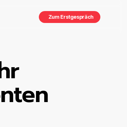
Z
u
m
E
r
s
t
g
e
s
p
r
ä
c
h
hr
nten