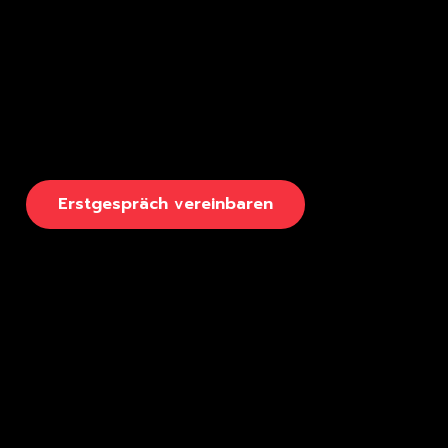
E
r
s
t
g
e
s
p
r
ä
c
h
v
e
r
e
i
n
b
a
r
e
n
Seiten
Rechtliches