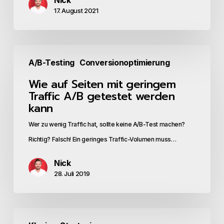
Rate
17. August 2021
deines
Onlineshops
Wie
erhöhst
A/B-Testing
Conversionoptimierung
auf
Wie auf Seiten mit geringem
Seiten
Traffic A/B getestet werden
mit
kann
geringem
Wer zu wenig Traffic hat, sollte keine A/B-Test machen?
Traffic
Richtig? Falsch! Ein geringes Traffic-Volumen muss…
A/B
getestet
Nick
werden
28. Juli 2019
kann
3