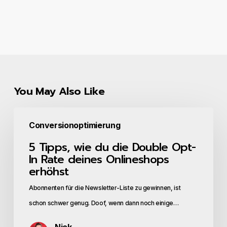
You May Also Like
5
Conversionoptimierung
Tipps,
5 Tipps, wie du die Double Opt-
wie
In Rate deines Onlineshops
du
erhöhst
die
Abonnenten für die Newsletter-Liste zu gewinnen, ist
Double
schon schwer genug. Doof, wenn dann noch einige…
Opt-
In
Nick