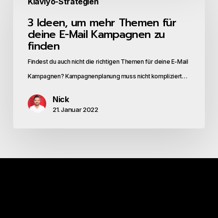
Klaviyo-Strategien
Ideen,
3 Ideen, um mehr Themen für
um
deine E-Mail Kampagnen zu
mehr
finden
Themen
Findest du auch nicht die richtigen Themen für deine E-Mail
für
Kampagnen? Kampagnenplanung muss nicht kompliziert…
deine
E-
Nick
Mail
21. Januar 2022
Kampagnen
zu
finden